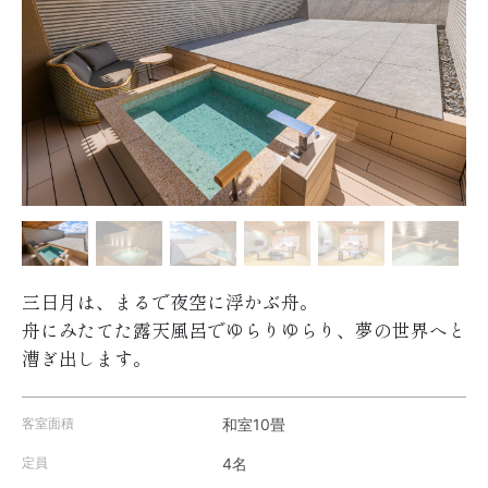
三日月は、まるで夜空に浮かぶ舟。
舟にみたてた露天風呂でゆらりゆらり、夢の世界へと
漕ぎ出します。
客室面積
和室10畳
定員
4名