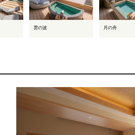
雲の波
月の舟