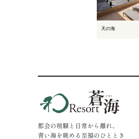
天の海
都会の喧騒と日常から離れ、
青い海を眺める至福のひととき