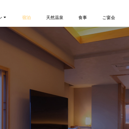
ン
宿泊
天然温泉
食事
ご宴会